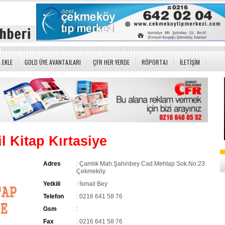
 EKLE
GOLD ÜYE AVANTAJLARI
ÇFR HER YERDE
RÖPORTAJ
İLETİŞİM
 Kitap Kırtasiye
Adres
: Çamlık Mah.Şahinbey Cad.Mehtap Sok.No:23
Çekmeköy
Yetkili
: İsmail Bey
Telefon
: 0216 641 58 76
Gsm
:
Fax
: 0216 641 58 76