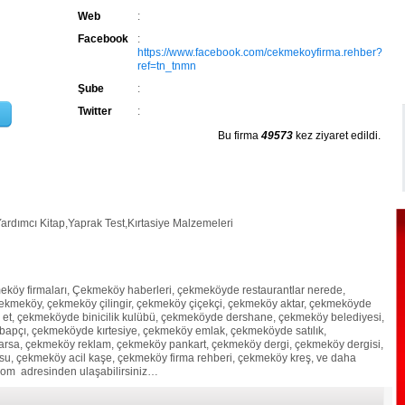
Web
:
Facebook
:
https://www.facebook.com/cekmekoyfirma.rehber?
ref=tn_tnmn
Şube
:
Twitter
:
Bu firma
49573
kez ziyaret edildi.
rdımcı Kitap,Yaprak Test,Kırtasiye Malzemeleri
eköy firmaları, Çekmeköy haberleri, çekmeköyde restaurantlar nerede,
ekmeköy, çekmeköy çilingir, çekmeköy çiçekçi, çekmeköy aktar, çekmeköyde
et, çekmeköyde binicilik kulübü, çekmeköyde dershane, çekmeköy belediyesi,
ebapçı, çekmeköyde kırtesiye, çekmeköy emlak, çekmeköyde satılık,
ı arsa, çekmeköy reklam, çekmeköy pankart, çekmeköy dergi, çekmeköy dergisi,
u, çekmeköy acil kaşe, çekmeköy firma rehberi, çekmeköy kreş, ve daha
com adresinden ulaşabilirsiniz…