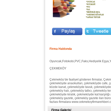
Firma Hakkında
Oyuncak,Fotokobi,PVC,Faks,Hediyelik Eşya,Ya
ÇEKMEKÖY
Çekmeköy’de faaliyet gösteren firmalar, Çekm
çekmeköyde anaokulları, çekmeköyde cafe, ç
közde kanat, çekmeköyde tavuk, çekmeköyde 
çekmeköy halı, çekmeköy tatlıcı, çekmeköy k
çekmeköyde kiralık, çekmeköyde kat karşılığ
çekmeköy gazete, çekmeköy gazete ilan büros
fazlası firmalara www.cekmekoyfirmarehberi.
Firma Galerisi