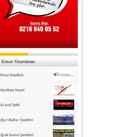
Enson Yorumlanan
Yılmaz Anaokulu
Yalçınkaya İnşaat
Via And Optik
Uğur Okulları Taşdelen
Uğrak Gurme Şarküteri