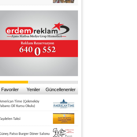
Favoriler
Yeniler
Güncellenenler
American Time (Çekmeköy
Yabancı Dil Kursu Okulu)
Taşdelen Taksi
Güneş Patso Burger Döner Salonu