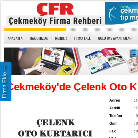
ANASAYFA
HAKKIMIZDA
REHBER
FİRMA EKLE
GOLD ÜYE AVANTAJLARI
Çekmeköy'de Çelenk Oto Ku
Adres
: 
Yetkili
: 
Telefon
: 
Gsm
: 
Fax
: 