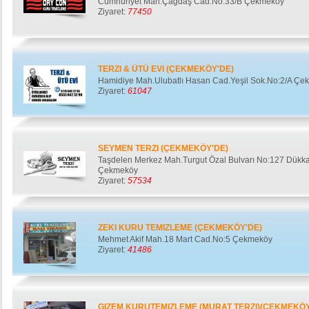
Cumhuriyet Mah.Çağdaş Cad.No:33/B Çekmeköy
Ziyaret:
77450
TERZI & ÜTÜ EVI (ÇEKMEKÖY'DE)
Hamidiye Mah.Ulubatlı Hasan Cad.Yeşil Sok.No:2/A Çe
Ziyaret:
61047
SEYMEN TERZI (ÇEKMEKÖY'DE)
Taşdelen Merkez Mah.Turgut Özal Bulvarı No:127 Dükka
Çekmeköy
Ziyaret:
57534
ZEKI KURU TEMIZLEME (ÇEKMEKÖY'DE)
Mehmet Akif Mah.18 Mart Cad.No:5 Çekmeköy
Ziyaret:
41486
GIZEM KURUTEMIZLEME (MURAT TERZI)(ÇEKMEKÖY