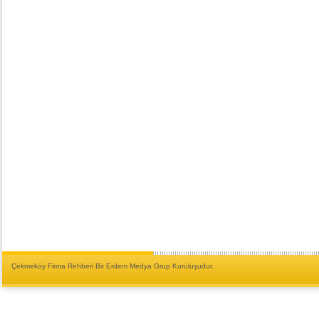
Çekmeköy Firma Rehberi Bir Erdem Medya Grup Kuruluşudur.