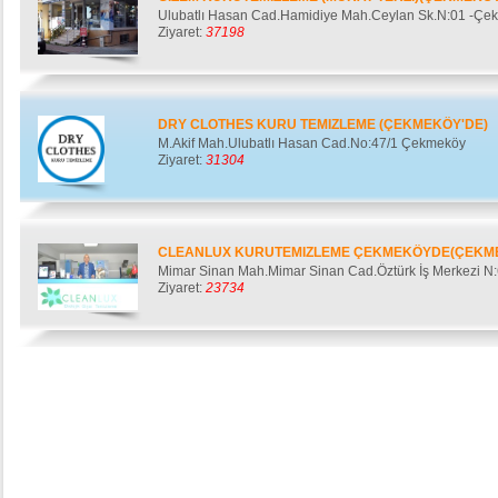
Ulubatlı Hasan Cad.Hamidiye Mah.Ceylan Sk.N:01 -Ç
Ziyaret:
37198
DRY CLOTHES KURU TEMIZLEME (ÇEKMEKÖY'DE)
M.Akif Mah.Ulubatlı Hasan Cad.No:47/1 Çekmeköy
Ziyaret:
31304
CLEANLUX KURUTEMIZLEME ÇEKMEKÖYDE(ÇEKM
Mimar Sinan Mah.Mimar Sinan Cad.Öztürk İş Merkezi 
Ziyaret:
23734