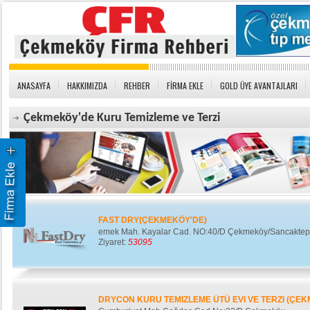
ANASAYFA
HAKKIMIZDA
REHBER
FİRMA EKLE
GOLD ÜYE AVANTAJLARI
Çekmeköy'de Kuru Temizleme ve Terzi
FAST DRY(ÇEKMEKÖY'DE)
emek Mah. Kayalar Cad. NO:40/D Çekmeköy/Sancakte
Ziyaret:
53095
DRYCON KURU TEMIZLEME ÜTÜ EVI VE TERZI (ÇEK