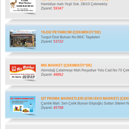
Hamidiye mah.Yeşil Sok. 2B/10 Çekmeköy
Ziyaret:
59347
YILDIZ PEYNIRCIM (ÇEKMEKÖY'DE)
Turgut Özal Bulvarı No:96/C Taşdelen
Ziyaret:
53722
MIS MARKET (ÇEKMEKÖY'DE)
Alemdağ Çatalmeşe Mah.Reşadiye Yolu Cad.No:70 Çe
Ziyaret:
48862
ŞIT PROMA MARKETLERI (ESKI EKO MARKET) (ÇE
Çamlık Mah. Sırrı Çelik Bulvarı Ekşioğlu Sultan Siteler
Ziyaret:
45798