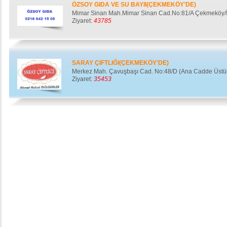
ÖZSOY GIDA VE SU BAYII(ÇEKMEKÖY'DE)
Mimar Sinan Mah.Mimar Sinan Cad.No:81/A Çekmeköy/İ
Ziyaret:
43785
SARAY ÇIFTLIĞI(ÇEKMEKÖY'DE)
Merkez Mah. Çavuşbaşı Cad. No:48/D (Ana Cadde Üstü
Ziyaret:
35453