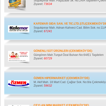
Soğukpınar Mah. Paşazade Sk. No:24/A Taşdelen-Çekm
Ziyaret:
73634
KAFEMAR GIDA SAN. VE TIC.LTD.ŞTI.(ÇEKMEKÖY'D
Sogukpınar Mah. Adnan Kahveci Cad. Bilim Sok. no:11/
Ziyaret:
67241
GÖNENLI SÜT ÜRÜNLERI (ÇEKMEKÖY'DE)
Güngören Mah.Turgut Özal Bulvarı No:64/E1 Taşdelen
Ziyaret:
60729
ÖZMEN HIPERMARKET (ÇEKMEKÖY'DE)
M. Akif Mah. 18 Mart Cad. Çağlar Sok. No:8/a Çekmeköy
Ziyaret:
59632
CEYLAN MINI MARKET (ÇEKMEKÖY'DE)