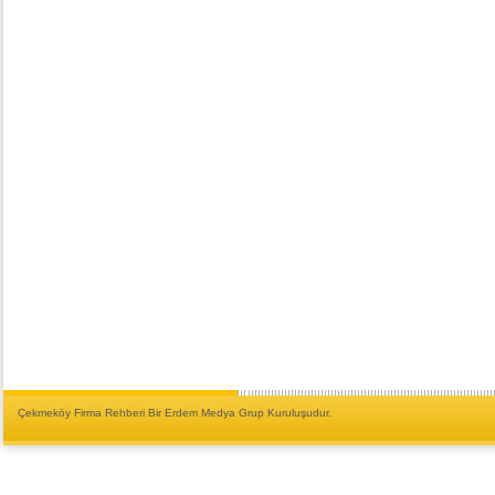
Çekmeköy Firma Rehberi Bir Erdem Medya Grup Kuruluşudur.