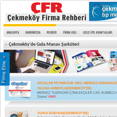
ANASAYFA
HAKKIMIZDA
REHBER
FİRMA EKLE
GOLD ÜYE AVANTAJLARI
Çekmeköy'de Gıda Manav Şarküteri
AKÇALAR PEYNIRCILIK 1962 / MERKEZ OSMANGAZI /
YALOVA ARMUTLU(ÇEKMEKÖY'DE)
MERKEZ: TUZPAZARI ÇÖMLEKÇİLER CAD. KUBBELİ H
Ziyaret:
9469
YUFKA DÜNYASI(ÇEKMEKÖY'DE)