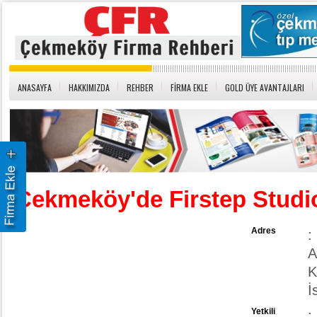
ANASAYFA
HAKKIMIZDA
REHBER
FİRMA EKLE
GOLD ÜYE AVANTAJLARI
Çekmeköy'de Firstep Studi
Adres
:
A
K
İ
Yetkili
: