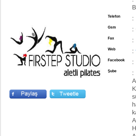
B
Telefon
:
Gsm
:
Fax
:
Web
:
Facebook
:
Şube
:
A
K
s
h
k
A
H