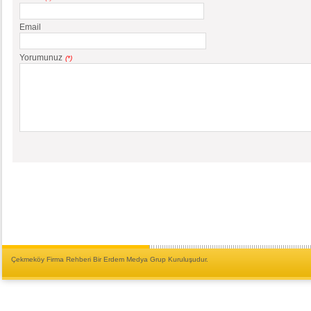
Email
Yorumunuz
(*)
Çekmeköy Firma Rehberi Bir Erdem Medya Grup Kuruluşudur.