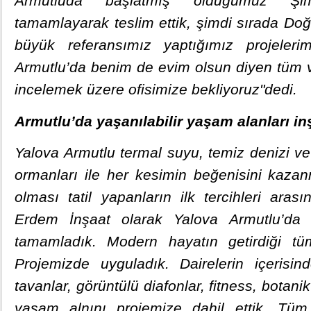
Armutluda başlatmış olduğumuz Şim
tamamlayarak teslim ettik, şimdi sırada Doğ
büyük referansımız yaptığımız projelerim
Armutlu’da benim de evim olsun diyen tüm v
incelemek üzere ofisimize bekliyoruz"dedi.
Armutlu’da yaşanılabilir yaşam alanları i
Yalova Armutlu termal suyu, temiz denizi 
ormanları ile her kesimin beğenisini kazan
olması tatil yapanların ilk tercihleri arası
Erdem İnşaat olarak Yalova Armutlu’da 
tamamladık. Modern hayatın getirdiği tü
Projemizde uyguladık. Dairelerin içerisi
tavanlar, görüntülü diafonlar, fitness, botani
yaşam alnını projemize dahil ettik. Tüm d