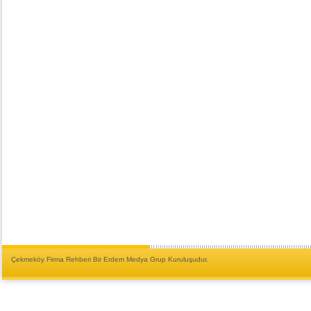
Çekmeköy Firma Rehberi Bir Erdem Medya Grup Kuruluşudur.