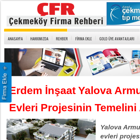
ANASAYFA
HAKKIMIZDA
REHBER
FİRMA EKLE
GOLD ÜYE AVANTAJLARI
Erdem İnşaat Yalova Armu
Evleri Projesinin Temelini 
Yalova Armu
evleri projes